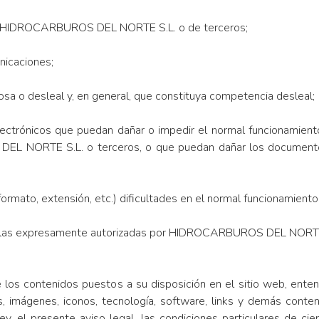
de HIDROCARBUROS DEL NORTE S.L. o de terceros;
nicaciones;
añosa o desleal y, en general, que constituya competencia desleal;
electrónicos que puedan dañar o impedir el normal funcionamient
L NORTE S.L. o terceros, o que puedan dañar los documentos
ormato, extensión, etc.) dificultades en el normal funcionamiento 
ellas expresamente autorizadas por HIDROCARBUROS DEL NORTE
e los contenidos puestos a su disposición en el sitio web, ente
icos, imágenes, iconos, tecnología, software, links y demás con
ey, el presente aviso legal, las condiciones particulares de ci