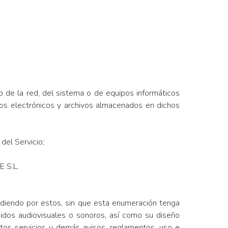
o de la red, del sistema o de equipos informáticos
 electrónicos y archivos almacenados en dichos
del Servicio;
 S.L.
ndiendo por estos, sin que esta enumeración tenga
tenidos audiovisuales o sonoros, así como su diseño
ertos servicios y demás avisos, reglamentos, uso e