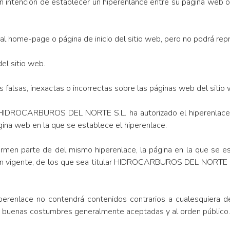
n intención de establecer un hiperenlance entre su página web 
al home-page o página de inicio del sitio web, pero no podrá rep
el sitio web.
s falsas, inexactas o incorrectas sobre las páginas web del sitio 
HIDROCARBUROS DEL NORTE S.L. ha autorizado el hiperenlace, 
gina web en la que se establece el hiperenlace.
men parte de del mismo hiperenlace, la página en la que se es
ación vigente, de los que sea titular HIDROCARBUROS DEL NORTE 
perenlace no contendrá contenidos contrarios a cualesquiera d
 las buenas costumbres generalmente aceptadas y al orden público.