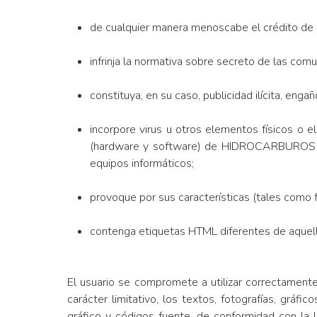
de cualquier manera menoscabe el crédito 
infrinja la normativa sobre secreto de las comu
constituya, en su caso, publicidad ilícita, eng
incorpore virus u otros elementos físicos o 
(hardware y software) de HIDROCARBUROS DE
equipos informáticos;
provoque por sus características (tales como f
contenga etiquetas HTML diferentes de aqu
El usuario se compromete a utilizar correctament
carácter limitativo, los textos, fotografías, gráf
gráfico y códigos fuente, de conformidad con la l