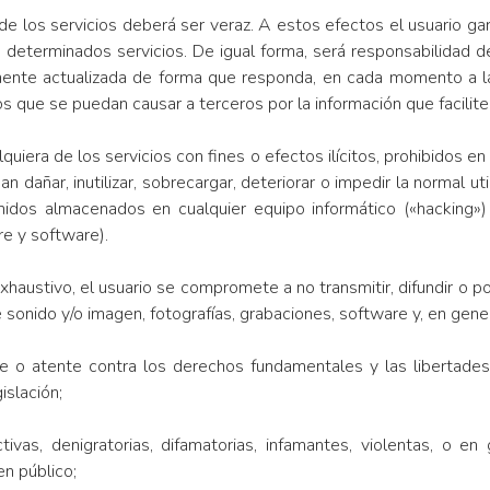
s de los servicios deberá ser veraz. A estos efectos el usuario g
determinados servicios. De igual forma, será responsabilidad del
actualizada de forma que responda, en cada momento a la sit
ue se puedan causar a terceros por la información que facilite
alquiera de los servicios con fines o efectos ilícitos, prohibidos 
dañar, inutilizar, sobrecargar, deteriorar o impedir la normal uti
enidos almacenados en cualquier equipo informático («hack
re y software).
exhaustivo, el usuario se compromete a no transmitir, difundir o 
 sonido y/o imagen, fotografías, grabaciones, software y, en gener
e o atente contra los derechos fundamentales y las libertades
islación;
ivas, denigratorias, difamatorias, infamantes, violentas, o en 
n público;