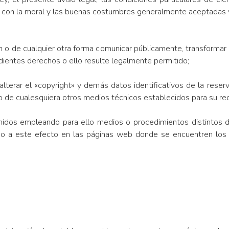
 con la moral y las buenas costumbres generalmente aceptadas y
ición o de cualquier otra forma comunicar públicamente, transform
ondientes derechos o ello resulte legalmente permitido;
rma alterar el «copyright» y demás datos identificativos de l
es o de cualesquiera otros medios técnicos establecidos para su r
enidos empleando para ello medios o procedimientos distintos 
ado a este efecto en las páginas web donde se encuentren los