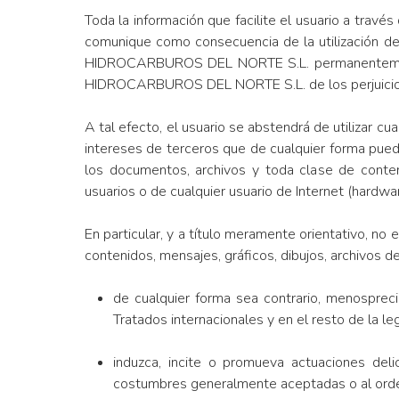
Toda la información que facilite el usuario a travé
comunique como consecuencia de la utilización de 
HIDROCARBUROS DEL NORTE S.L. permanentemente 
HIDROCARBUROS DEL NORTE S.L. de los perjuicios q
A tal efecto, el usuario se abstendrá de utilizar cu
intereses de terceros que de cualquier forma puedan 
los documentos, archivos y toda clase de cont
usuarios o de cualquier usuario de Internet (hardwa
En particular, y a título meramente orientativo, no 
contenidos, mensajes, gráficos, dibujos, archivos de
de cualquier forma sea contrario, menospreci
Tratados internacionales y en el resto de la leg
induzca, incite o promueva actuaciones delict
costumbres generalmente aceptadas o al orde