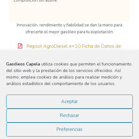
composición sin azufre.
Innovación, rendimiento y fiabilidad se dan la mano para
ofrecerte el mejor gasóleo para tu explotación.
Repsol AgroDiesel e+10 Ficha de Datos de
Seguridad
Gasóleos Capela
utiliza cookies que permiten el funcionamiento
del sitio web y la prestación de los servicios ofrecidos. Así
solicitar presupuesto
mismo, emplea cookies de análisis para realizar medición y
análisis estadístico del comportamiento de los usuarios.
Aceptar
Rechazar
As Neves 85 Bajo
15613 A Capela, A Coruña, España
Preferencias
administracion @ gasoleoscapela.com