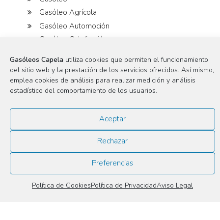
Gasóleo Agrícola
Gasóleo Automoción
Gasóleo Calefacción
Gasolineras
Gasóleos Capela
utiliza cookies que permiten el funcionamiento
Maquinaria Agrícola
del sitio web y la prestación de los servicios ofrecidos. Así mismo,
emplea cookies de análisis para realizar medición y análisis
estadístico del comportamiento de los usuarios.
Aceptar
Rechazar
As Neves 85 Bajo
15613 A Capela, A Coruña, España
Preferencias
administracion @ gasoleoscapela.com
Política de Cookies
Política de Privacidad
Aviso Legal
981 459 424