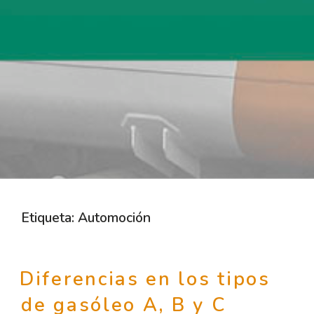
Etiqueta:
Automoción
Diferencias en los tipos
de gasóleo A, B y C