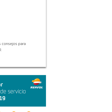
s consejos para
l: