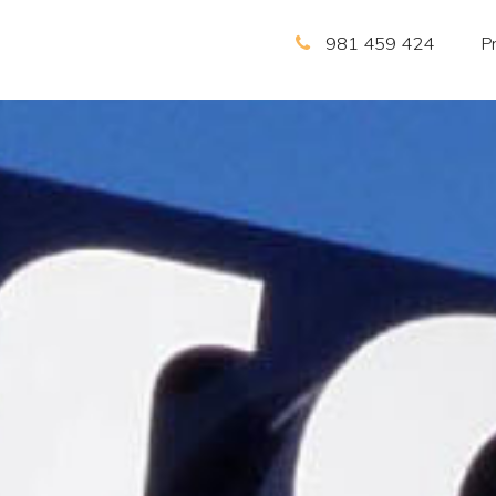
981 459 424
P