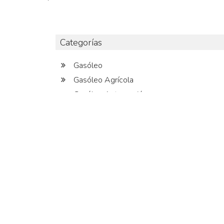
Categorías
Gasóleo
Gasóleo Agrícola
Gasóleo Automoción
Gasóleo Calefacción
Gasolineras
Maquinaria Agrícola