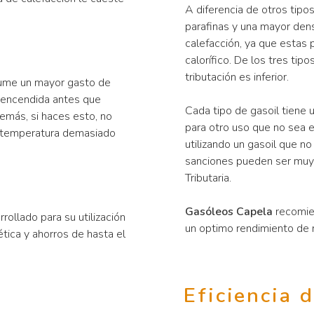
A diferencia de otros tipo
parafinas y una mayor dens
calefacción, ya que estas 
calorífico. De los tres tip
tributación es inferior.
sume un mayor gasto de
n encendida antes que
Cada tipo de gasoil tiene u
emás, si haces esto, no
para otro uso que no sea e
a temperatura demasiado
utilizando un gasoil que no
sanciones pueden ser muy 
Tributaria.
Gasóleos Capela
recomien
ollado para su utilización
un optimo rendimiento de 
tica y ahorros de hasta el
Eficiencia 