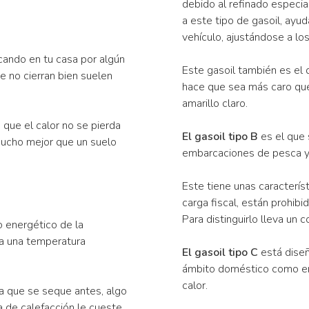
debido al refinado especial
a este tipo de gasoil, ayu
vehículo, ajustándose a l
ocando en tu casa por algún
Este gasoil también es el 
e no cierran bien suelen
hace que sea más caro que e
amarillo claro.
 que el calor no se pierda
El gasoil tipo B
es el que s
 mucho mejor que un suelo
embarcaciones de pesca y 
Este tiene unas caracterís
carga fiscal, están prohib
Para distinguirlo lleva un c
 energético de la
r a una temperatura
El gasoil tipo C
está diseñ
ámbito doméstico como en 
calor.
a que se seque antes, algo
 de calefacción le cueste