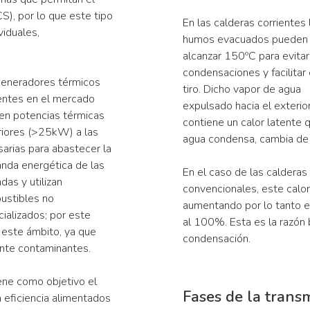
CS), por lo que este tipo
En las calderas corrientes 
viduales,
humos evacuados pueden
alcanzar 150ºC para evitar
condensaciones y facilitar 
generadores térmicos
tiro. Dicho vapor de agua
entes en el mercado
expulsado hacia el exterio
en potencias térmicas
contiene un calor latente 
riores (>25kW) a las
agua condensa, cambia de 
arias para abastecer la
nda energética de las
En el caso de las calderas
ndas y utilizan
convencionales, este calor
ustibles no
aumentando por lo tanto e
ializados; por este
al 100%. Esta es la razón b
n este ámbito, ya que
condensación.
nte contaminantes.
iene como objetivo el
Fases de la transm
 eficiencia alimentados