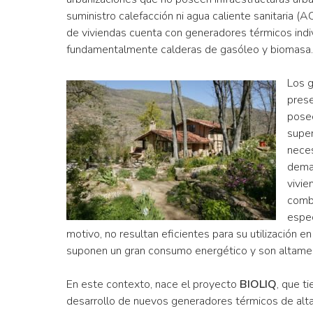
suministro calefacción ni agua caliente sanitaria (A
de viviendas cuenta con generadores térmicos indi
fundamentalmente calderas de gasóleo y biomasa.
Los 
pres
pose
supe
neces
dema
vivie
comb
espec
motivo, no resultan eficientes para su utilización e
suponen un gran consumo energético y son altame
En este contexto, nace el proyecto
BIOLIQ
, que t
desarrollo de nuevos generadores térmicos de alta