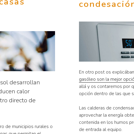
 casas
condesació
En otro post os explicáb
gasóleo son la mejor opci
ol desarrollan
allá y os contaremos por 
ducen calor
opción dentro de las que 
tro directo de
Las calderas de condensac
aprovechar la energía obte
contenida en los humos pr
o de municipios rurales o
de entrada al equipo.
anas que permitan el