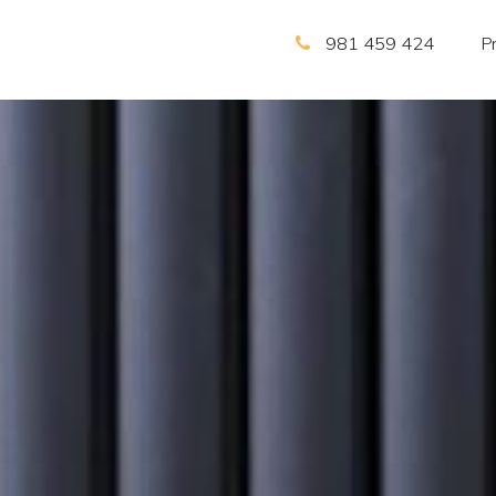
981 459 424
P