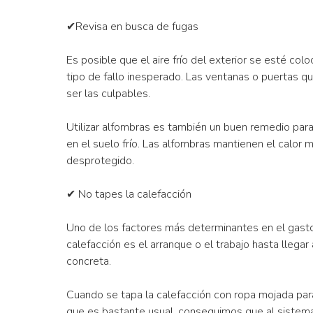
✔Revisa en busca de fugas
Es posible que el aire frío del exterior se esté col
tipo de fallo inesperado. Las ventanas o puertas qu
ser las culpables.
Utilizar alfombras es también un buen remedio para
en el suelo frío. Las alfombras mantienen el calor
desprotegido.
✔ No tapes la calefacción
Uno de los factores más determinantes en el gasto
calefacción es el arranque o el trabajo hasta llega
concreta.
Cuando se tapa la calefacción con ropa mojada par
que es bastante usual, conseguimos que al sistema