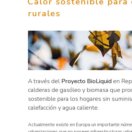
Calor sostenible para
rurales
A través del
Proyecto BioLiquid
en Reps
calderas de gasóleo y biomasa que pro
sostenible para los hogares sin suminis
calefacción y agua caliente.
Actualmente existe en Europa un importante númer
urbanizaciones que no poseen infraestructuras urb