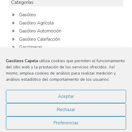
Categorías
Gasóleo
Gasóleo Agrícola
Gasóleo Automoción
Gasóleo Calefacción
Gasolineras
Maquinaria Agrícola
Gasóleos Capela
utiliza cookies que permiten el funcionamiento
del sitio web y la prestación de los servicios ofrecidos. Así
mismo, emplea cookies de análisis para realizar medición y
Etiquetas
análisis estadístico del comportamiento de los usuarios.
Adulteración
Agricultura
AgroDiesel
Agrícola
Aceptar
Ahorro
Automoción
caldera
Calefacción
Rechazar
Capela
Consejos
coronavirus
COVID-19
Preferencias
Dudas
eficiencia
Fraude
Gasoil
gasolineras