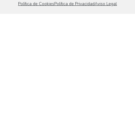
Política de Cookies
Política de Privacidad
Aviso Legal
Etiquetas
Adulteración
Agricultura
AgroDiesel
Agrícola
Ahorro
Automoción
caldera
Calefacción
Capela
Consejos
coronavirus
COVID-19
Dudas
eficiencia
Fraude
Gasoil
gasolineras
Gasóleo
hogar
mantenimiento
maquinaria
Medioambiente
Reciclaje
Repsol
sostenibilidad
Tractor