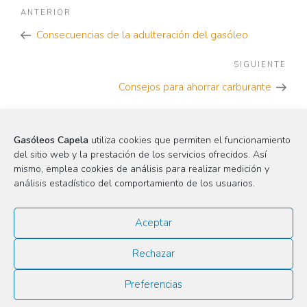
Navegación
Noticia
ANTERIOR
de
Anterior
Consecuencias de la adulteración del gasóleo
entradas
SIGUIENTE
Sigu
Noti
Consejos para ahorrar carburante
Gasóleos Capela
utiliza cookies que permiten el funcionamiento
del sitio web y la prestación de los servicios ofrecidos. Así
Categorías
mismo, emplea cookies de análisis para realizar medición y
análisis estadístico del comportamiento de los usuarios.
Gasóleo
Gasóleo Agrícola
Aceptar
Gasóleo Automoción
Gasóleo Calefacción
Rechazar
Gasolineras
Maquinaria Agrícola
Preferencias