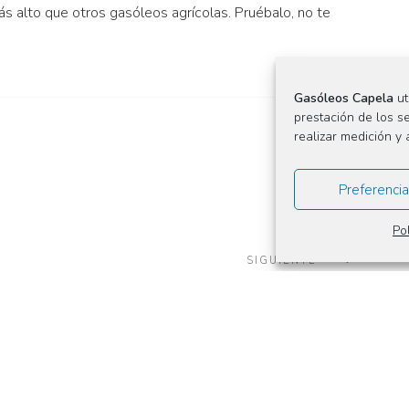
s alto que otros gasóleos agrícolas. Pruébalo, no te
Gasóleos Capela
ut
prestación de los s
realizar medición y 
Preferencia
Po
SIGUIENTE
Siguient
Noticia
Consecuencias de la adulteración del gasóleo