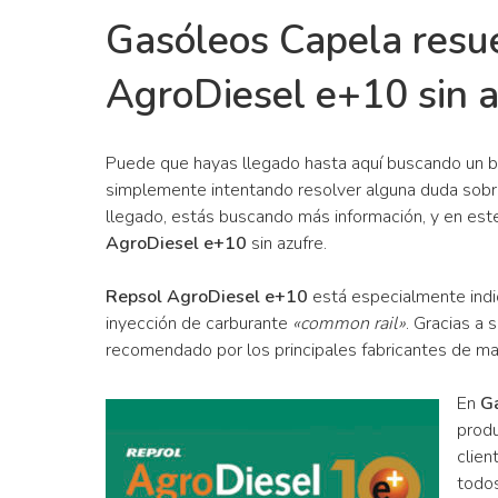
Gasóleos Capela resue
AgroDiesel e+10 sin a
Puede que hayas llegado hasta aquí buscando un bu
simplemente intentando resolver alguna duda sobre
llegado, estás buscando más información, y en est
AgroDiesel e+10
sin azufre.
Repsol AgroDiesel e+10
está especialmente indic
inyección de carburante
«common rail»
. Gracias a 
recomendado por los principales fabricantes de maq
En
G
produ
clien
todos