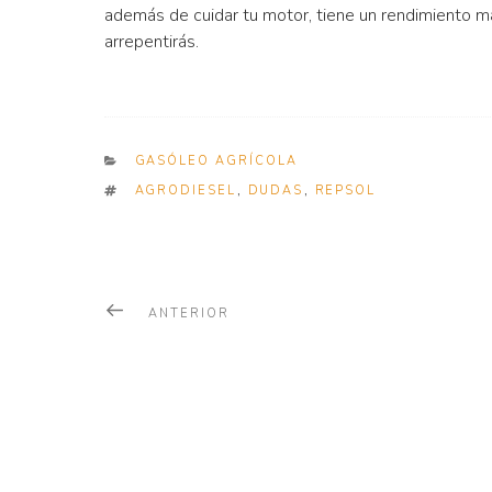
además de cuidar tu motor, tiene un rendimiento má
arrepentirás.
CATEGORIES
GASÓLEO AGRÍCOLA
TAGS
AGRODIESEL
,
DUDAS
,
REPSOL
Navegación
Noticia
ANTERIOR
de
Anterior
Lo que debes saber sobre el gasóleo agrícola
entradas