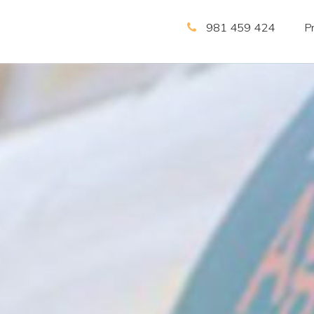
981 459 424
P